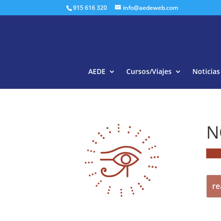
915 616 320
info@aedeweb.com
AEDE
Cursos/Viajes
Noticias
N