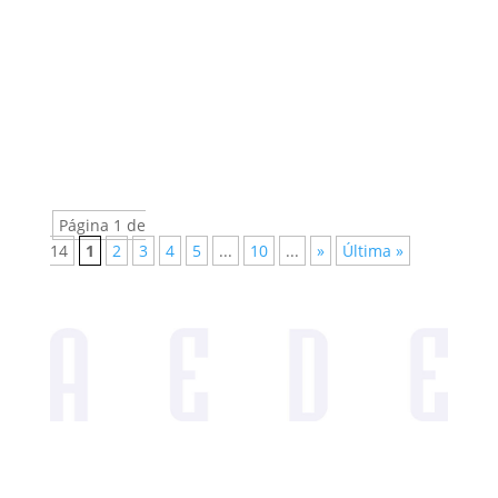
Or Graur (2025), "The ancient egyptian
cosmological vignette: first visual evidence
of the milky...
Página 1 de
14
1
2
3
4
5
...
10
...
»
Última »