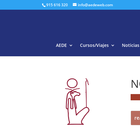
915 616 320
info@aedeweb.com
AEDE
Cursos/Viajes
Noticias
N