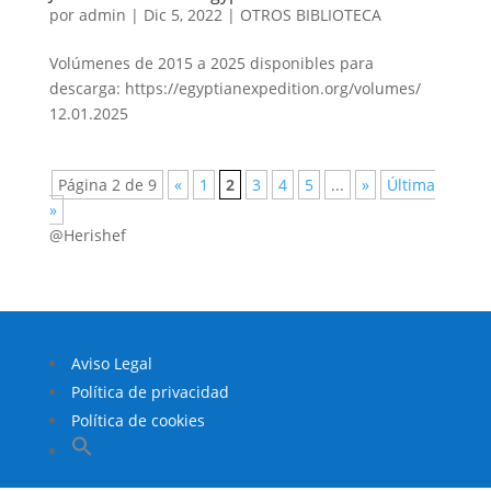
por
admin
|
Dic 5, 2022
|
OTROS BIBLIOTECA
Volúmenes de 2015 a 2025 disponibles para
descarga: https://egyptianexpedition.org/volumes/
12.01.2025
Página 2 de 9
«
1
2
3
4
5
...
»
Última
»
@Herishef
Aviso Legal
Política de privacidad
Política de cookies
Buscar: