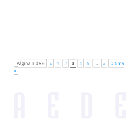
franco-egipcia en Tebas oeste desde la
campaña iniciada en 2006...
Página 3 de 6
«
1
2
3
4
5
...
»
Última
»