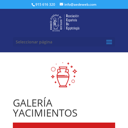
Buscar:
915 616 320
info@aedeweb.com
Seleccionar página
GALERÍA
YACIMIENTOS