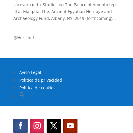
Lacovara (ed.), Studies on The Palace of Amenhotep
III at Malqata, The. Ancient Egyptian Heritage and
Archaeology Fund, Albany, NY: 2019 (forthcoming)...
@Herishef
Aviso Legal
Política de privacidad
Política de cookies
Buscar:
Botón de búsqueda