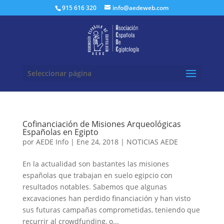
Buscar:
915 616 320
info@aedeweb.com
Seleccionar página
Cofinanciación de Misiones Arqueológicas
Españolas en Egipto
por
AEDE Info
|
Ene 24, 2018
|
NOTICIAS AEDE
En la actualidad son bastantes las misiones
españolas que trabajan en suelo egipcio con
resultados notables. Sabemos que algunas
excavaciones han perdido financiación y han visto
sus futuras campañas comprometidas, teniendo que
recurrir al crowdfunding, o...