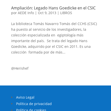
Ampliación: Legado Hans Goedicke en el CSIC
por
AEDE Info
|
Oct 9, 2013
|
LIBROS
La biblioteca Tomás Navarro Tomás del CCHS (CSIC)
ha puesto al servicio de los investigadores, la
colección especializada en egiptología más
importante del país. Se trata del legado Hans
Goedicke, adquirido por el CSIC en 2011. Es una
colección formada por de más...
@Herishef
Aviso Legal
Política de privacidad
Política de cookies