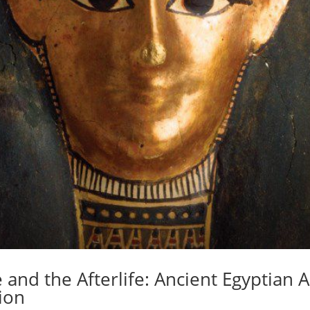
e and the Afterlife: Ancient Egyptian A
ion