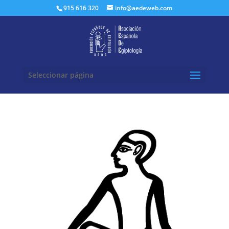
Buscar:
915 616 320
info@aedeweb.com
Seleccionar página