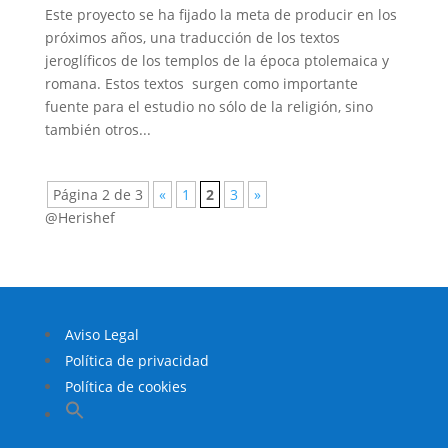
Este proyecto se ha fijado la meta de producir en los
próximos años, una traducción de los textos
jeroglíficos de los templos de la época ptolemaica y
romana. Estos textos surgen como importante
fuente para el estudio no sólo de la religión, sino
también otros...
Página 2 de 3
«
1
2
3
»
@Herishef
Aviso Legal
Política de privacidad
Política de cookies
Buscar: