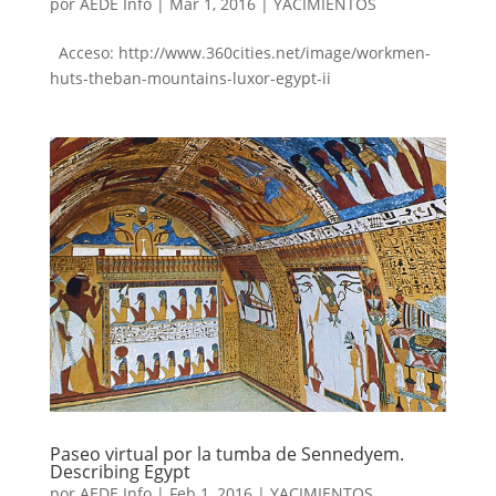
por
AEDE Info
|
Mar 1, 2016
|
YACIMIENTOS
Acceso: http://www.360cities.net/image/workmen-
huts-theban-mountains-luxor-egypt-ii
Paseo virtual por la tumba de Sennedyem.
Describing Egypt
por
AEDE Info
|
Feb 1, 2016
|
YACIMIENTOS