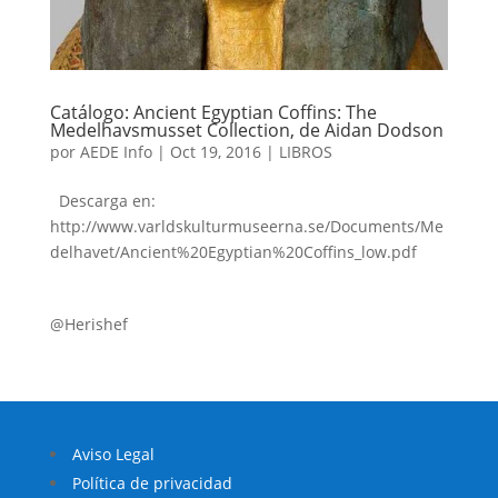
Catálogo: Ancient Egyptian Coffins: The
Medelhavsmusset Collection, de Aidan Dodson
por
AEDE Info
|
Oct 19, 2016
|
LIBROS
Descarga en:
http://www.varldskulturmuseerna.se/Documents/Me
delhavet/Ancient%20Egyptian%20Coffins_low.pdf
@Herishef
Aviso Legal
Política de privacidad