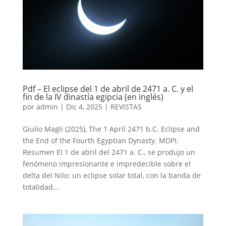
Pdf – El eclipse del 1 de abril de 2471 a. C. y el
fin de la IV dinastía egipcia (en inglés)
por
admin
|
Dic 4, 2025
|
REVISTAS
Giulio Magli (2025), The 1 April 2471 b.C. Eclipse and
the End of the Fourth Egyptian Dynasty. MDPI.
Resumen El 1 de abril del 2471 a. C., se produjo un
fenómeno impresionante e impredecible sobre el
delta del Nilo: un eclipse solar total, con la banda de
totalidad...