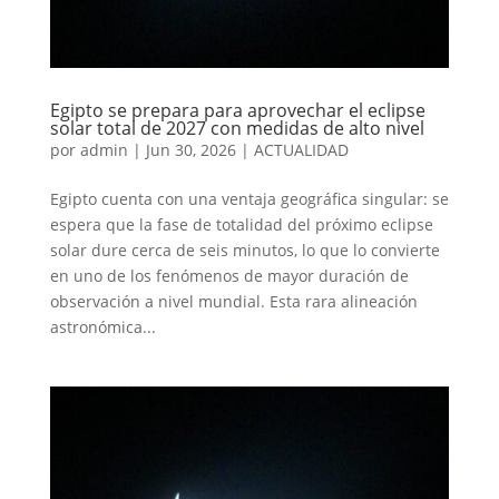
Egipto se prepara para aprovechar el eclipse
solar total de 2027 con medidas de alto nivel
por
admin
|
Jun 30, 2026
|
ACTUALIDAD
Egipto cuenta con una ventaja geográfica singular: se
espera que la fase de totalidad del próximo eclipse
solar dure cerca de seis minutos, lo que lo convierte
en uno de los fenómenos de mayor duración de
observación a nivel mundial. Esta rara alineación
astronómica...