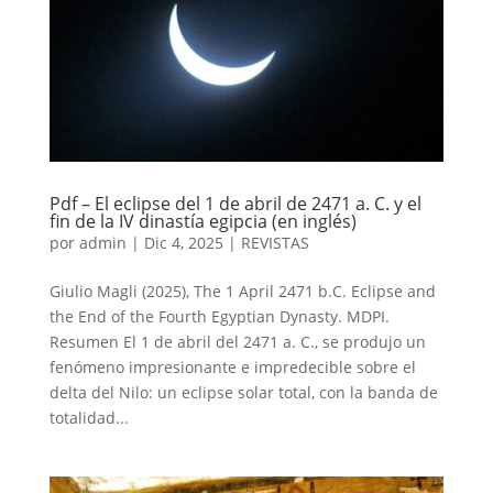
Pdf – El eclipse del 1 de abril de 2471 a. C. y el
fin de la IV dinastía egipcia (en inglés)
por
admin
|
Dic 4, 2025
|
REVISTAS
Giulio Magli (2025), The 1 April 2471 b.C. Eclipse and
the End of the Fourth Egyptian Dynasty. MDPI.
Resumen El 1 de abril del 2471 a. C., se produjo un
fenómeno impresionante e impredecible sobre el
delta del Nilo: un eclipse solar total, con la banda de
totalidad...