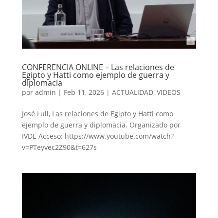
CONFERENCIA ONLINE – Las relaciones de
Egipto y Hatti como ejemplo de guerra y
diplomacia
por
admin
|
Feb 11, 2026
|
ACTUALIDAD
,
VIDEOS
José Lull, Las relaciones de Egipto y Hatti como
ejemplo de guerra y diplomacia. Organizado por
IVDE Acceso: https://www.youtube.com/watch?
v=PTeyvec2Z90&t=627s