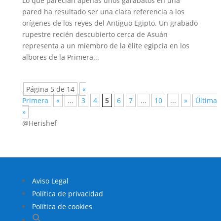
Lo que parecían apenas unos garabatos en una
pared ha resultado ser una clara referencia a los
orígenes de los reyes del Antiguo Egipto. Un grabado
rupestre recién descubierto cerca de Asuán
representa a un miembro de la élite egipcia en los
albores de la Primera...
Página 5 de 14
«
Primera
«
...
3
4
5
6
7
...
10
...
»
Última
»
@Herishef
Aviso Legal
Política de privacidad
Política de cookies
Buscar: