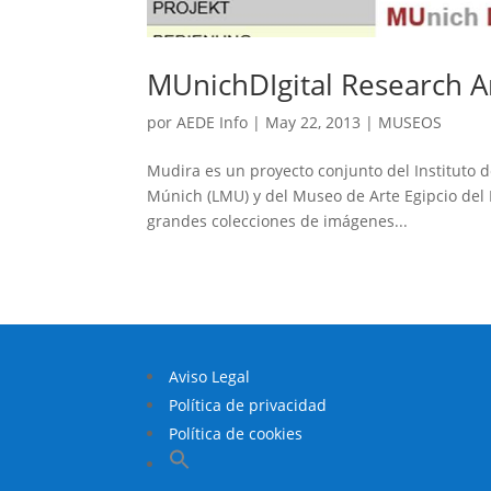
MUnichDIgital Research A
por
AEDE Info
|
May 22, 2013
|
MUSEOS
Mudira es un proyecto conjunto del Instituto 
Múnich (LMU) y del Museo de Arte Egipcio del Es
grandes colecciones de imágenes...
Aviso Legal
Política de privacidad
Política de cookies