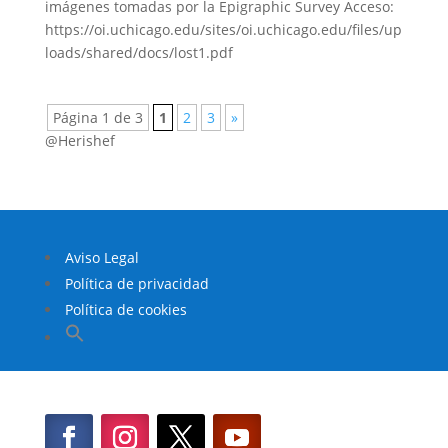
imágenes tomadas por la Epigraphic Survey Acceso:
https://oi.uchicago.edu/sites/oi.uchicago.edu/files/up
loads/shared/docs/lost1.pdf
Página 1 de 3
1
2
3
»
@Herishef
Aviso Legal
Política de privacidad
Política de cookies
Buscar:
Botón de búsqueda