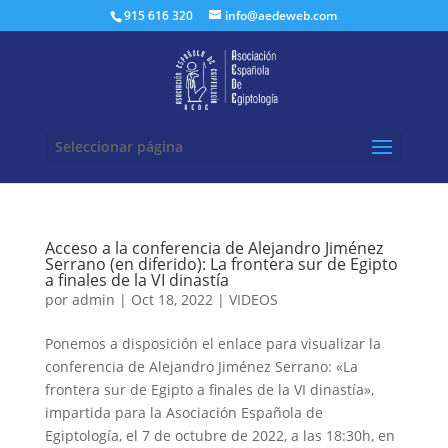
Buscar:
915 616 320
info@aedeweb.com
Seleccionar página
Acceso a la conferencia de Alejandro Jiménez
Serrano (en diferido): La frontera sur de Egipto
a finales de la VI dinastía
por
admin
|
Oct 18, 2022
|
VIDEOS
Ponemos a disposición el enlace para visualizar la
conferencia de Alejandro Jiménez Serrano: «La
frontera sur de Egipto a finales de la VI dinastía»,
impartida para la Asociación Española de
Egiptología, el 7 de octubre de 2022, a las 18:30h, en