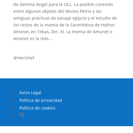
de Gemma Angel para la UCL. La posible conexión
entre algunos objetos del Museo Petrie y las
antiguas prácticas de tatuaje egipcio y el estudio de
los restos de la momia de la Sacerdotisa de Hathor,
Amonet, en Tebas, Din. XI. La momia de Amunet o
Amonet es la más...
@Herishef
Aviso Legal
Política de privacidad
Política de cookies
Buscar:
Botón de búsqueda