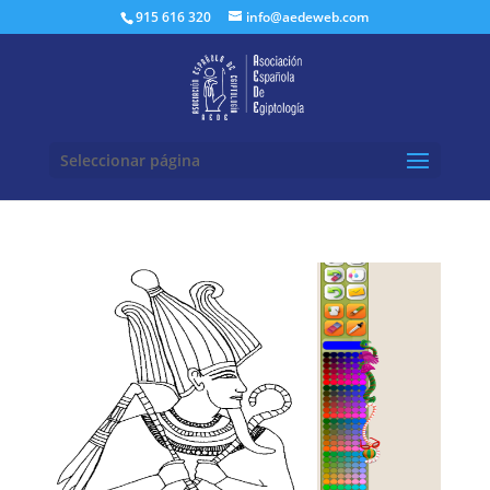
Buscar:
915 616 320
info@aedeweb.com
Seleccionar página