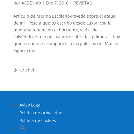
por
AEDE Info
|
Ene 7, 2016
|
REVISTAS
Artículo de Marina Escolano-Poveda sobre el ataúd
de Ini Pese a que os escribo desde Luxor, con la
montaña tebana en el horizonte, y el cielo
volviéndose rojo poco a poco sobre las palmeras, hoy
quiero que me acompañéis a las galerías del Museo
Egipcio de...
@Herishef
Aviso Legal
Política de privacidad
Política de cookies
Buscar: