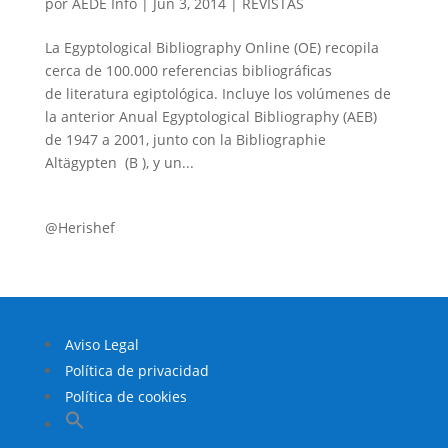
por
AEDE Info
|
Jun 3, 2014
|
REVISTAS
La Egyptological Bibliography Online (OE) recopila
cerca de 100.000 referencias bibliográficas
de literatura egiptológica. Incluye los volúmenes de
la anterior Anual Egyptological Bibliography (AEB)
de 1947 a 2001, junto con la Bibliographie
Altägypten (B ), y un...
@Herishef
Aviso Legal
Política de privacidad
Política de cookies
Buscar: