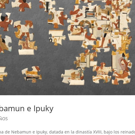
ebamun e Ipuky
IÑOS
a de Nebamun e Ipuky, datada en la dinastía XVIII, bajo los reinad