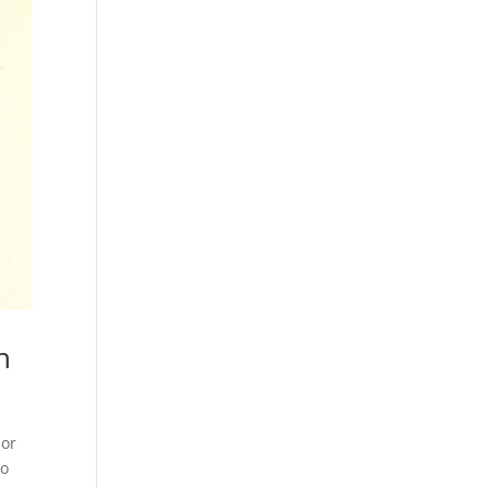
n
por
io