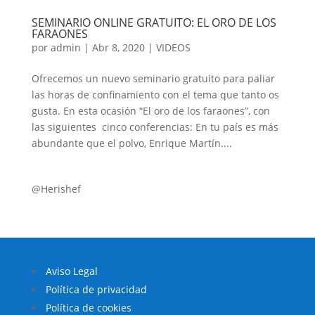
SEMINARIO ONLINE GRATUITO: EL ORO DE LOS
FARAONES
por
admin
|
Abr 8, 2020
|
VIDEOS
Ofrecemos un nuevo seminario gratuito para paliar
las horas de confinamiento con el tema que tanto os
gusta. En esta ocasión “El oro de los faraones”, con
las siguientes cinco conferencias: En tu país es más
abundante que el polvo, Enrique Martín....
@Herishef
Aviso Legal
Política de privacidad
Política de cookies