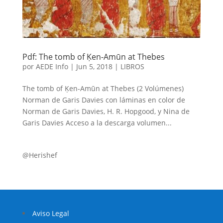
Pdf: The tomb of Ḳen-Amūn at Thebes
por
AEDE Info
|
Jun 5, 2018
|
LIBROS
The tomb of Ḳen-Amūn at Thebes (2 Volúmenes)
Norman de Garis Davies con láminas en color de
Norman de Garis Davies, H. R. Hopgood, y Nina de
Garis Davies Acceso a la descarga volumen...
@Herishef
Aviso Legal