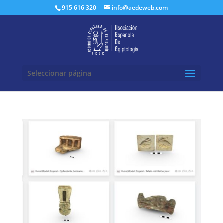
Buscar:
915 616 320
info@aedeweb.com
Seleccionar página