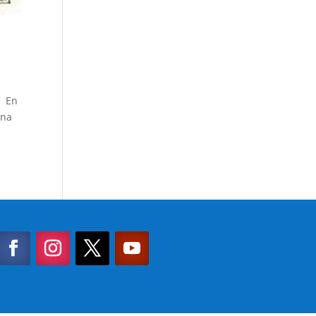
. En
una