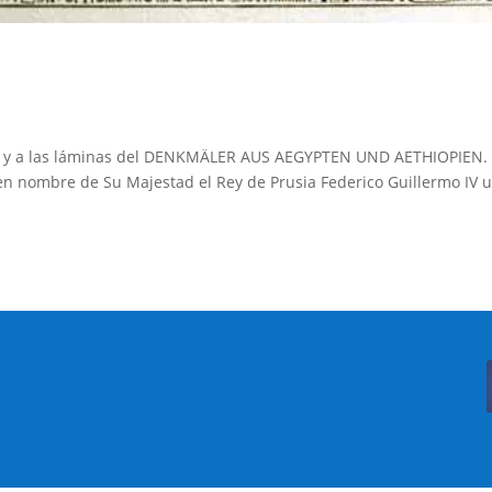
xto y a las láminas del DENKMÄLER AUS AEGYPTEN UND AETHIOPIEN
 en nombre de Su Majestad el Rey de Prusia Federico Guillermo IV 
Buscar:
Botón de búsqueda