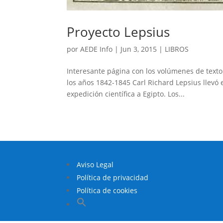
Proyecto Lepsius
por
AEDE Info
|
Jun 3, 2015
|
LIBROS
Interesante página con los volúmenes de te
los años 1842-1845 Carl Richard Lepsius llevó
expedición científica a Egipto. Los...
Aviso Legal
Política de privacidad
Política de cookies