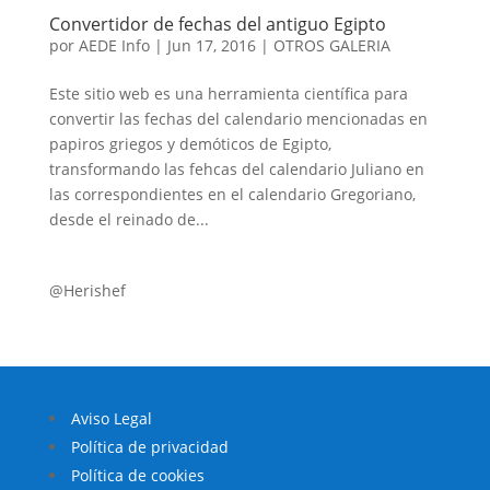
Convertidor de fechas del antiguo Egipto
por
AEDE Info
|
Jun 17, 2016
|
OTROS GALERIA
Este sitio web es una herramienta científica para
convertir las fechas del calendario mencionadas en
papiros griegos y demóticos de Egipto,
transformando las fehcas del calendario Juliano en
las correspondientes en el calendario Gregoriano,
desde el reinado de...
@Herishef
Aviso Legal
Política de privacidad
Política de cookies