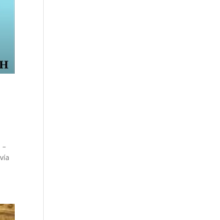
 –
vía