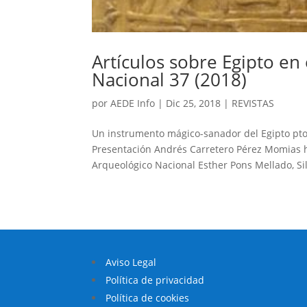
Artículos sobre Egipto en
Nacional 37 (2018)
por
AEDE Info
|
Dic 25, 2018
|
REVISTAS
Un instrumento mágico-sanador del Egipto pt
Presentación Andrés Carretero Pérez Momias hu
Arqueológico Nacional Esther Pons Mellado, Silv
Aviso Legal
Política de privacidad
Política de cookies