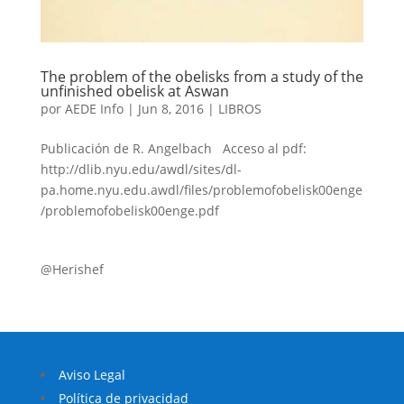
The problem of the obelisks from a study of the
unfinished obelisk at Aswan
por
AEDE Info
|
Jun 8, 2016
|
LIBROS
Publicación de R. Angelbach Acceso al pdf:
http://dlib.nyu.edu/awdl/sites/dl-
pa.home.nyu.edu.awdl/files/problemofobelisk00enge
/problemofobelisk00enge.pdf
@Herishef
Aviso Legal
Política de privacidad