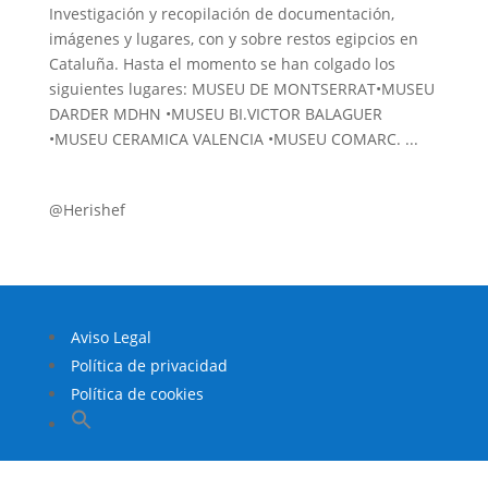
Investigación y recopilación de documentación,
imágenes y lugares, con y sobre restos egipcios en
Cataluña. Hasta el momento se han colgado los
siguientes lugares: MUSEU DE MONTSERRAT•MUSEU
DARDER MDHN •MUSEU BI.VICTOR BALAGUER
•MUSEU CERAMICA VALENCIA •MUSEU COMARC. ...
@Herishef
Aviso Legal
Política de privacidad
Política de cookies
Buscar:
Botón de búsqueda