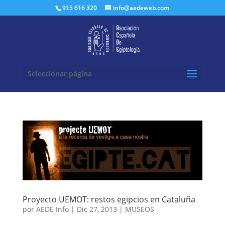
Buscar:
915 616 320
info@aedeweb.com
Seleccionar página
Proyecto UEMOT: restos egipcios en Cataluña
por
AEDE Info
|
Dic 27, 2013
|
MUSEOS