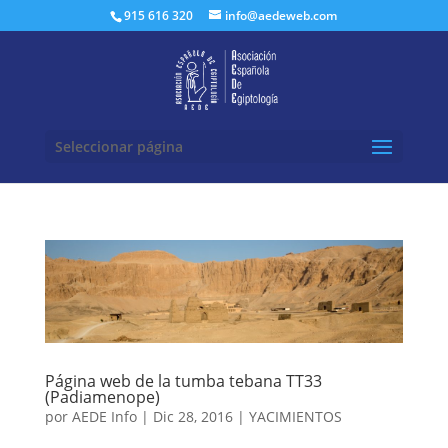
Buscar:
915 616 320
info@aedeweb.com
Seleccionar página
Página web de la tumba tebana TT33
(Padiamenope)
por
AEDE Info
|
Dic 28, 2016
|
YACIMIENTOS