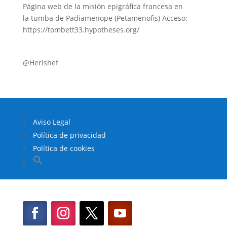
Página web de la misión epigráfica francesa en
la tumba de Padiamenope (Petamenofis) Acceso:
https://tombett33.hypotheses.org/
@Herishef
Aviso Legal
Política de privacidad
Política de cookies
Buscar:
Botón de búsqueda