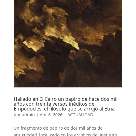
Hallado en El Cairo un papiro de hace dos mil
años con treinta versos inéditos de
Empédocles, el filósofo que se arrojó al Etna
por
admin
|
Abr 6, 2026
|
ACTUALIDAD
Un fragmento de papiro de dos mil años de
antigüedad, localizado en los archivos del Instituto