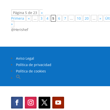
Página 5 de 23
«
Primera
«
...
3
4
5
6
7
...
10
20
...
»
Úl
»
@Herishef
Aviso Legal
Política de privacidad
Política de cookies
Buscar:
Botón de búsqueda