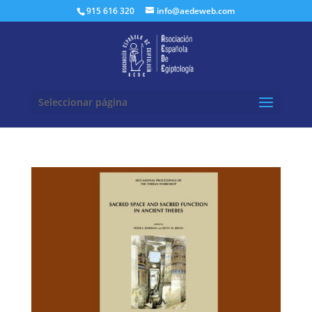
Buscar:
915 616 320
info@aedeweb.com
Seleccionar página