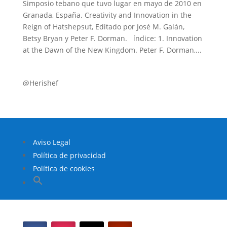
Simposio tebano que tuvo lugar en mayo de 2010 en
Granada, España. Creativity and Innovation in the
Reign of Hatshepsut, Editado por José M. Galán,
Betsy Bryan y Peter F. Dorman. índice: 1. Innovation
at the Dawn of the New Kingdom. Peter F. Dorman,...
@Herishef
Aviso Legal
Política de privacidad
Política de cookies
Buscar:
Botón de búsqueda