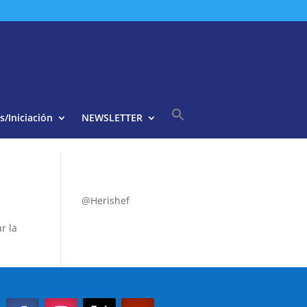
s/Iniciación
NEWSLETTER
Buscar:
Botón de búsqueda
@Herishef
r la