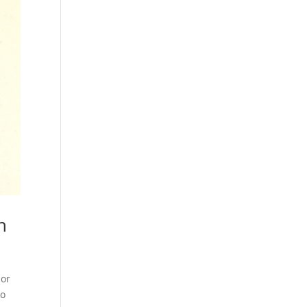
n
por
io