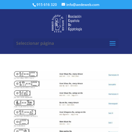
Buscar:
915 616 320
info@aedeweb.com
Seleccionar página