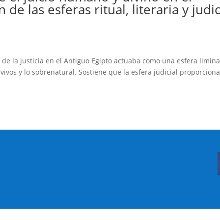
de las esferas ritual, literaria y judic
 de la justicia en el Antiguo Egipto actuaba como una esfera limina
vivos y lo sobrenatural. Sostiene que la esfera judicial proporcion
Buscar:
Botón de búsqueda