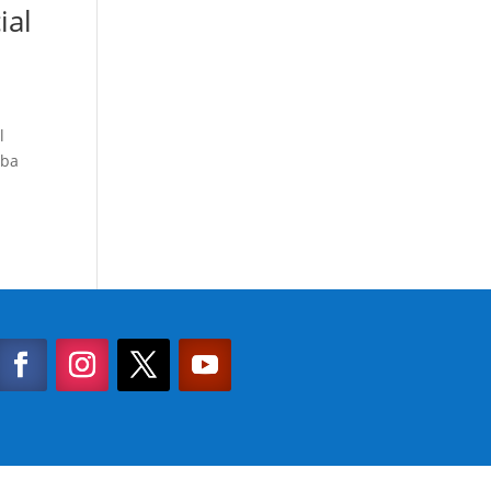
ial
l
aba