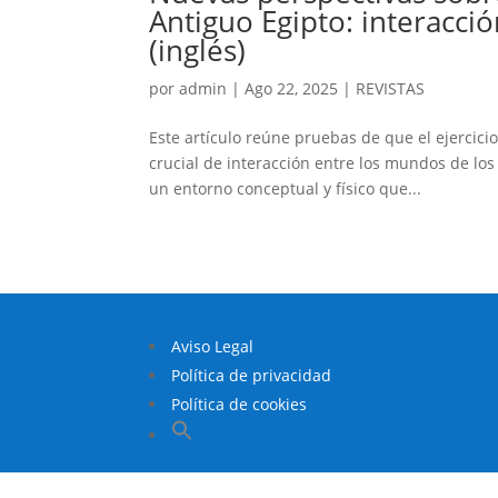
Antiguo Egipto: interacción 
(inglés)
por
admin
|
Ago 22, 2025
|
REVISTAS
Este artículo reúne pruebas de que el ejercicio
crucial de interacción entre los mundos de los 
un entorno conceptual y físico que...
Aviso Legal
Política de privacidad
Política de cookies