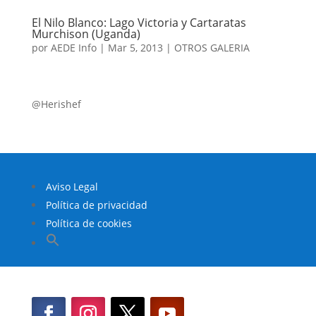
El Nilo Blanco: Lago Victoria y Cartaratas
Murchison (Uganda)
por
AEDE Info
|
Mar 5, 2013
|
OTROS GALERIA
@Herishef
Aviso Legal
Política de privacidad
Política de cookies
Buscar:
Botón de búsqueda