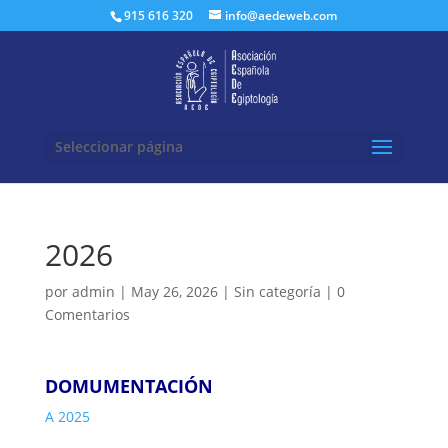
Buscar:
915 616 320
info@aedeweb.com
Seleccionar página
2026
por
admin
|
May 26, 2026
|
Sin categoría
|
0
Comentarios
DOMUMENTACIÓN
A 2025