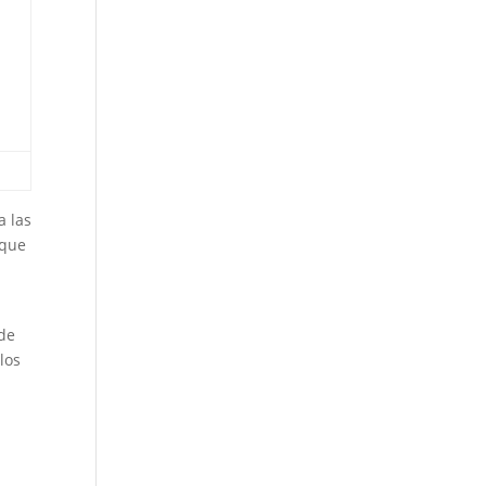
a las
 que
 de
los