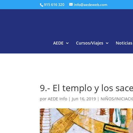
915 616 320
info@aedeweb.com
AEDE
Cursos/Viajes
Noticias
9.- El templo y los sac
por
AEDE Info
|
Jun 16, 2019
|
NIÑOS/INICIAC