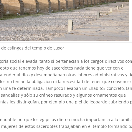
 de esfinges del templo de Luxor
ría social elevada, tanto si pertenecían a los cargos directivos co
cepto que tenemos hoy de sacerdotes nada tiene que ver con el
 atender al dios y desempeñaban otras labores administrativas y d
llos no tenían la obligación ni la necesidad de tener que convencer
 en una fe determinada. Tampoco llevaban un «hábito» concreto, ta
o, sandalias y sólo su cráneo rasurado y algunos ornamentos que
nias les distinguían, por ejemplo una piel de leopardo cubriendo 
mendable porque los egipcios dieron mucha importancia a la famili
 mujeres de estos sacerdotes trabajaban en el templo formando p