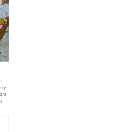
n
o y
dra,
os