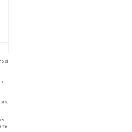
mo si
e
 a
n
parte
a y
arte