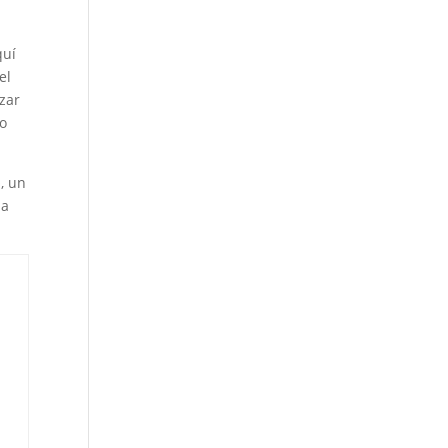
quí
el
ezar
lo
o
, un
la