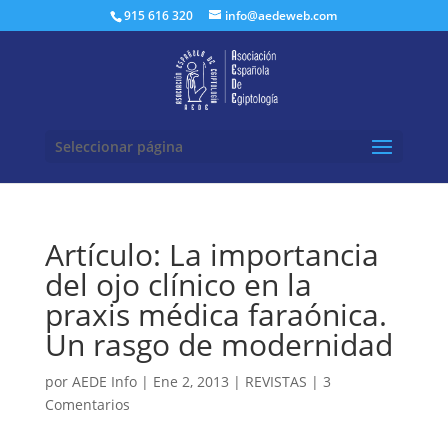
Buscar:
915 616 320
info@aedeweb.com
Seleccionar página
Artículo: La importancia
del ojo clínico en la
praxis médica faraónica.
Un rasgo de modernidad
por
AEDE Info
|
Ene 2, 2013
|
REVISTAS
|
3
Comentarios