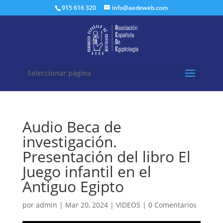
Buscar:
915 616 320
info@aedeweb.com
Seleccionar página
Audio Beca de
investigación.
Presentación del libro El
Juego infantil en el
Antiguo Egipto
por
admin
|
Mar 20, 2024
|
VIDEOS
|
0 Comentarios