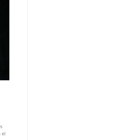
os
 el