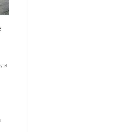
e
y el
l
l