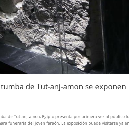
la tumba de Tut-anj-amon se exponen
mba de Tut-anj-amon, Egipto presenta por primera vez al público l
ara funeraria del joven faraón. La exposición puede visitarse ya en