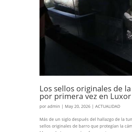
Los sellos originales de 
por primera vez en Luxor
por
admin
|
May 20, 2026
|
ACTUALIDAD
Más de un siglo después del hallazgo de la tu
sellos originales de barro que protegían la cám