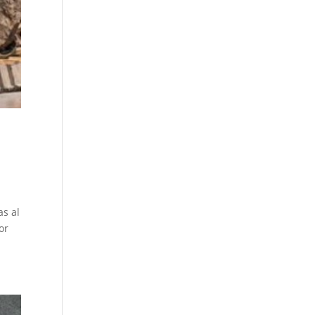
s al
or