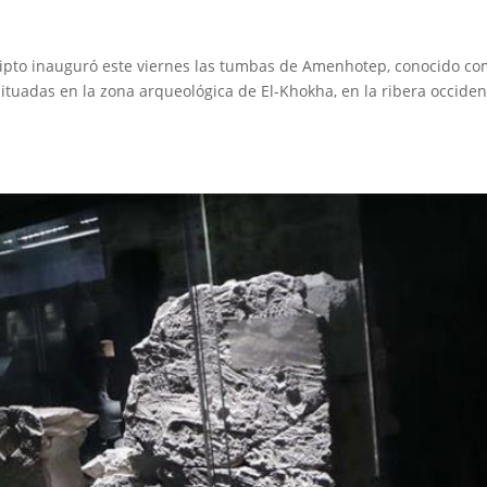
gipto inauguró este viernes las tumbas de Amenhotep, conocido c
situadas en la zona arqueológica de El-Khokha, en la ribera occiden