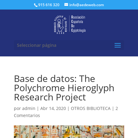
Buscar:
915 616 320
info@aedeweb.com
Seleccionar página
Base de datos: The
Polychrome Hieroglyph
Research Project
por
admin
|
Abr 14, 2020
|
OTROS BIBLIOTECA
|
2
Comentarios