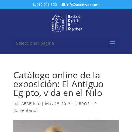
Buscar:
915 616 320
info@aedeweb.com
Seleccionar página
Catálogo online de la
exposición: El Antiguo
Egipto, vida en el Nilo
por
AEDE Info
|
May 18, 2016
|
LIBROS
|
0
Comentarios