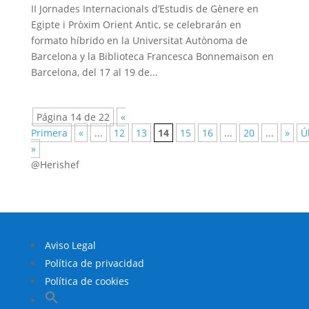
II Jornades Internacionals d’Estudis de Gènere en
Egipte i Pròxim Orient Antic, se celebrarán en
formato híbrido en la Universitat Autònoma de
Barcelona y la Biblioteca Francesca Bonnemaison en
Barcelona, del 17 al 19 de...
Página 14 de 22
«
Primera
«
...
12
13
14
15
16
...
20
...
»
Ú
»
@Herishef
Aviso Legal
Política de privacidad
Política de cookies
Buscar: