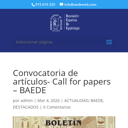
Buscar:
915 616 320
info@aedeweb.com
Seleccionar página
Convocatoria de
artículos- Call for papers
– BAEDE
por
admin
|
Mar 4, 2026
|
ACTUALIDAD
,
BAEDE
,
DESTACADOS
|
0 Comentarios