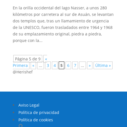
En la orilla occidental del lago Nasser, a unos 280
kilómetros por carretera al sur de Asuán, se levantan
dos templos que, tras un llamamiento de urgencia
de la UNESCO, fueron trasladados entre 1964 y 1968
de su emplazamiento original, piedra a piedra,
porque con la...
Página 5 de 9
«
Primera
«
...
3
4
5
6
7
...
»
Última »
@Herishef
Aviso Legal
Política de privacidad
Política de cookies